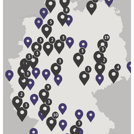
8
5
19
5
2
3
3
3
5
3
2
3
9
4
3
3
9
2
3
5
10
5