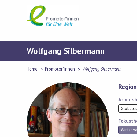
Skip
to
content
Wolfgang Silbermann
Home
Promotor*innen
Wolfgang Silbermann
Region
Arbeitsb
Globale
Fokust
Wirtscha