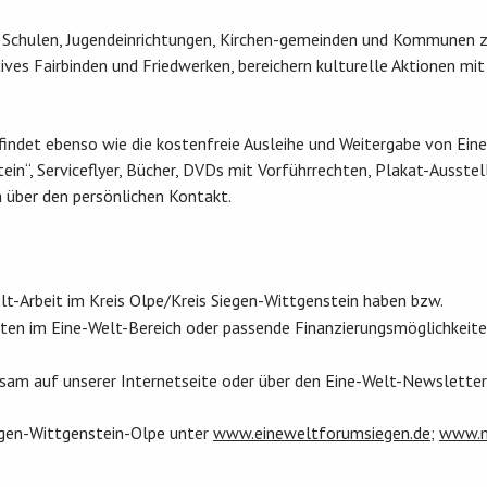
Schulen, Jugendeinrichtungen, Kirchen-gemeinden und Kommunen z
es Fairbinden und Friedwerken, bereichern kulturelle Aktionen mi
indet ebenso wie die kostenfreie Ausleihe und Weitergabe von Eine-
ein“, Serviceflyer, Bücher, DVDs mit Vorführrechten, Plakat-Ausste
h über den persönlichen Kontakt.
lt-Arbeit im Kreis Olpe/Kreis Siegen-Wittgenstein haben bzw.
äten im Eine-Welt-Bereich oder passende Finanzierungsmöglichkeite
ksam auf unserer Internetseite oder über den Eine-Welt-Newsletter
egen-Wittgenstein-Olpe unter
www.eineweltforumsiegen.de
;
www.m