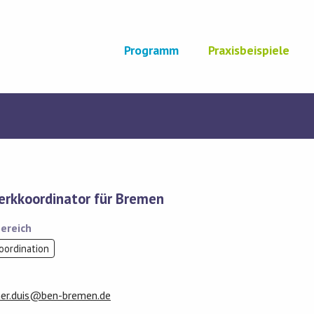
Programm
Praxisbeispiele
rkkoordinator für Bremen
ereich
oordination
her.duis@ben-bremen.de