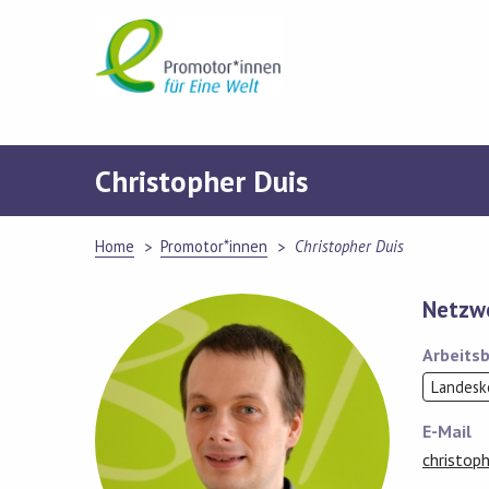
Skip
to
content
Christopher Duis
Home
Promotor*innen
Christopher Duis
Netzwe
Arbeitsb
Landesk
E-Mail
christop